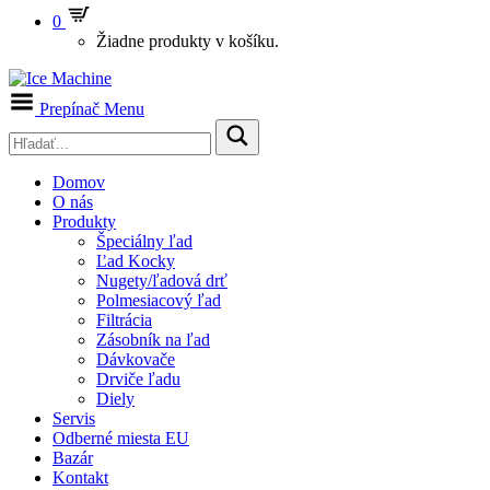
0
Žiadne produkty v košíku.
Prepínač Menu
Domov
O nás
Produkty
Špeciálny ľad
Ľad Kocky
Nugety/ľadová drť
Polmesiacový ľad
Filtrácia
Zásobník na ľad
Dávkovače
Drviče ľadu
Diely
Servis
Odberné miesta EU
Bazár
Kontakt