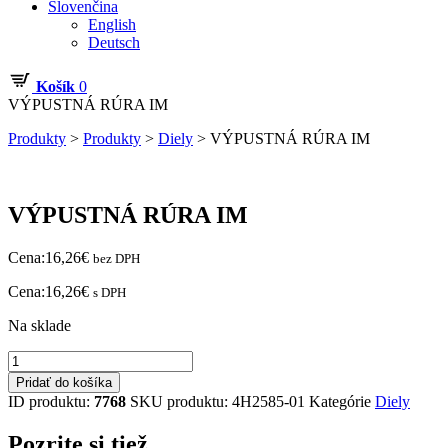
Slovenčina
English
Deutsch
Košík
0
VÝPUSTNÁ RÚRA IM
Produkty
>
Produkty
>
Diely
>
VÝPUSTNÁ RÚRA IM
VÝPUSTNÁ RÚRA IM
Cena:
16,26
€
bez DPH
Cena:
16,26
€
s DPH
Na sklade
množstvo
VÝPUSTNÁ
Pridať do košíka
RÚRA
ID produktu:
7768
SKU produktu:
4H2585-01
Kategórie
Diely
IM
Pozrite si tiež