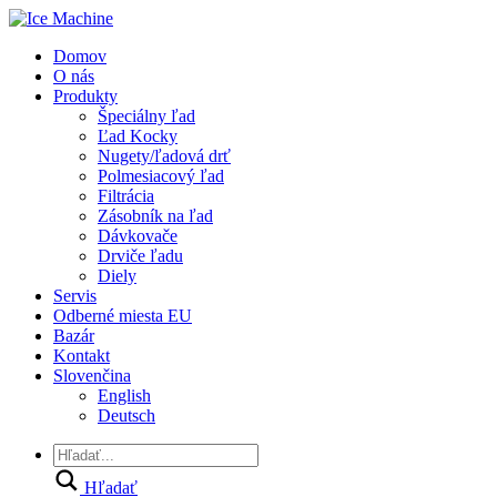
Domov
O nás
Produkty
Špeciálny ľad
Ľad Kocky
Nugety/ľadová drť
Polmesiacový ľad
Filtrácia
Zásobník na ľad
Dávkovače
Drviče ľadu
Diely
Servis
Odberné miesta EU
Bazár
Kontakt
Slovenčina
English
Deutsch
Hľadať