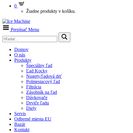
0
Žiadne produkty v košíku.
Prepínač Menu
Domov
O nás
Produkty
Špeciálny ľad
Ľad Kocky
Nugety/ľadová drť
Polmesiacový ľad
Filtrácia
Zásobník na ľad
Dávkovače
Drviče ľadu
Diely
Servis
Odberné miesta EU
Bazár
Kontakt