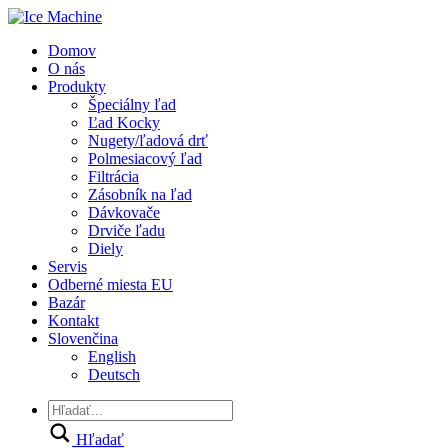
Domov
O nás
Produkty
Špeciálny ľad
Ľad Kocky
Nugety/ľadová drť
Polmesiacový ľad
Filtrácia
Zásobník na ľad
Dávkovače
Drviče ľadu
Diely
Servis
Odberné miesta EU
Bazár
Kontakt
Slovenčina
English
Deutsch
Hľadať