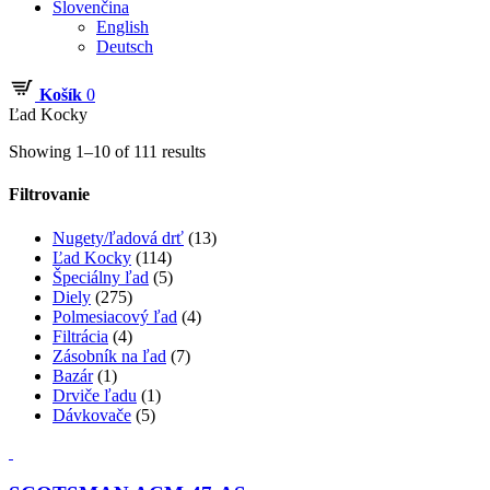
Slovenčina
English
Deutsch
Košík
0
Ľad Kocky
Showing 1–10 of 111 results
Filtrovanie
Nugety/ľadová drť
(13)
Ľad Kocky
(114)
Špeciálny ľad
(5)
Diely
(275)
Polmesiacový ľad
(4)
Filtrácia
(4)
Zásobník na ľad
(7)
Bazár
(1)
Drviče ľadu
(1)
Dávkovače
(5)