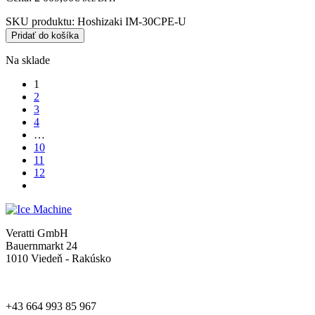
SKU produktu:
Hoshizaki IM-30CPE-U
Pridať do košíka
Na sklade
1
2
3
4
…
10
11
12
Veratti GmbH
Bauernmarkt 24
1010 Viedeň - Rakúsko
+43 664 993 85 967