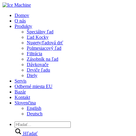
Domov
O nás
Produkty
Špeciálny ľad
Ľad Kocky
Nugety/ľadová drť
Polmesiacový ľad
Filtrácia
Zásobník na ľad
Dávkovače
Drviče ľadu
Diely
Servis
Odberné miesta EU
Bazár
Kontakt
Slovenčina
English
Deutsch
Hľadať