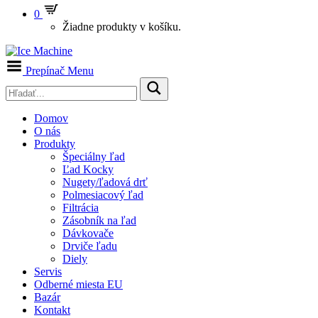
0
Žiadne produkty v košíku.
Prepínač Menu
Domov
O nás
Produkty
Špeciálny ľad
Ľad Kocky
Nugety/ľadová drť
Polmesiacový ľad
Filtrácia
Zásobník na ľad
Dávkovače
Drviče ľadu
Diely
Servis
Odberné miesta EU
Bazár
Kontakt