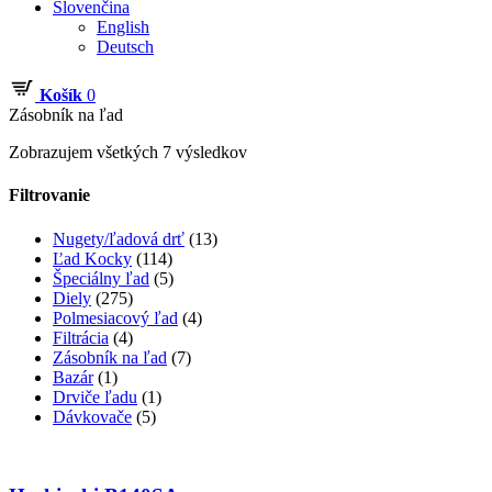
Slovenčina
English
Deutsch
Košík
0
Zásobník na ľad
Zobrazujem všetkých 7 výsledkov
Filtrovanie
Nugety/ľadová drť
(13)
Ľad Kocky
(114)
Špeciálny ľad
(5)
Diely
(275)
Polmesiacový ľad
(4)
Filtrácia
(4)
Zásobník na ľad
(7)
Bazár
(1)
Drviče ľadu
(1)
Dávkovače
(5)