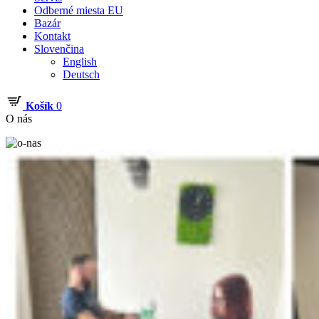
Odberné miesta EU
Bazár
Kontakt
Slovenčina
English
Deutsch
Košík
0
O nás