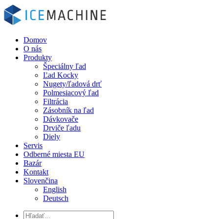
Domov
O nás
Produkty
Špeciálny ľad
Ľad Kocky
Nugety/ľadová drť
Polmesiacový ľad
Filtrácia
Zásobník na ľad
Dávkovače
Drviče ľadu
Diely
Servis
Odberné miesta EU
Bazár
Kontakt
Slovenčina
English
Deutsch