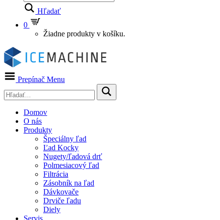
Hľadať
0
Žiadne produkty v košíku.
Prepínač Menu
Domov
O nás
Produkty
Špeciálny ľad
Ľad Kocky
Nugety/ľadová drť
Polmesiacový ľad
Filtrácia
Zásobník na ľad
Dávkovače
Drviče ľadu
Diely
Servis