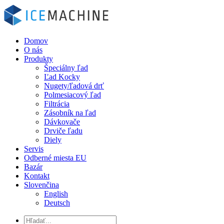
Domov
O nás
Produkty
Špeciálny ľad
Ľad Kocky
Nugety/ľadová drť
Polmesiacový ľad
Filtrácia
Zásobník na ľad
Dávkovače
Drviče ľadu
Diely
Servis
Odberné miesta EU
Bazár
Kontakt
Slovenčina
English
Deutsch