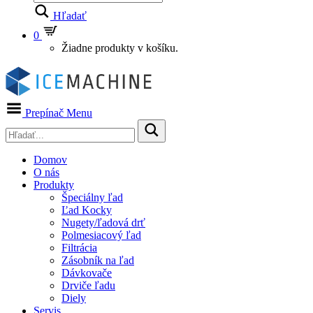
Hľadať
0
Žiadne produkty v košíku.
Prepínač Menu
Domov
O nás
Produkty
Špeciálny ľad
Ľad Kocky
Nugety/ľadová drť
Polmesiacový ľad
Filtrácia
Zásobník na ľad
Dávkovače
Drviče ľadu
Diely
Servis