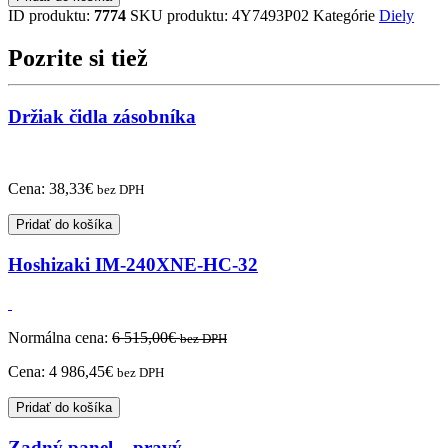
RÚRA
ID produktu:
7774
SKU produktu:
4Y7493P02
Kategórie
Diely
IM-
30CNE
Pozrite si tiež
Držiak čidla zásobníka
Cena:
38,33
€
bez DPH
Pridať do košíka
Hoshizaki IM-240XNE-HC-32
Normálna cena:
6 515,00
€
bez DPH
Cena:
4 986,45
€
bez DPH
Pridať do košíka
Zadný panel – pravý