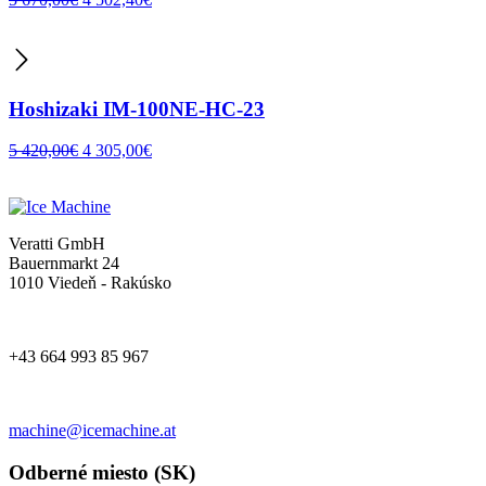
Hoshizaki IM-100NE-HC-23
5 420,00
€
4 305,00
€
Veratti GmbH
Bauernmarkt 24
1010 Viedeň - Rakúsko
+43 664 993 85 967
machine@icemachine.at
Odberné miesto (SK)