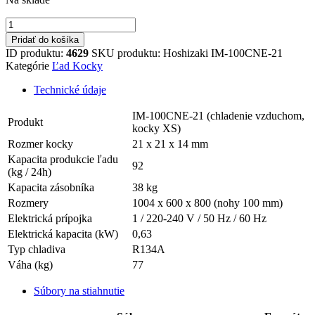
množstvo
Hoshizaki
Pridať do košíka
IM-
ID produktu:
4629
SKU produktu:
Hoshizaki IM-100CNE-21
100CNE-
Kategórie
Ľad Kocky
HC-
21
Technické údaje
IM-100CNE-21 (chladenie vzduchom,
Produkt
kocky XS)
Rozmer kocky
21 x 21 x 14 mm
Kapacita produkcie ľadu
92
(kg / 24h)
Kapacita zásobníka
38 kg
Rozmery
1004 x 600 x 800 (nohy 100 mm)
Elektrická prípojka
1 / 220-240 V / 50 Hz / 60 Hz
Elektrická kapacita (kW)
0,63
Typ chladiva
R134A
Váha (kg)
77
Súbory na stiahnutie