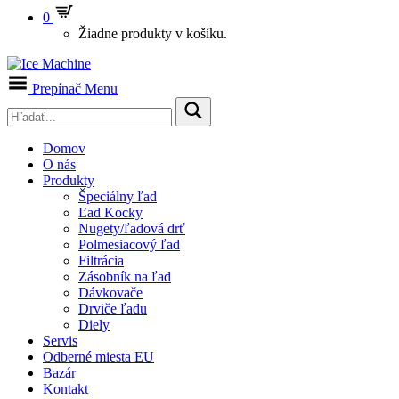
0
Žiadne produkty v košíku.
Prepínač Menu
Domov
O nás
Produkty
Špeciálny ľad
Ľad Kocky
Nugety/ľadová drť
Polmesiacový ľad
Filtrácia
Zásobník na ľad
Dávkovače
Drviče ľadu
Diely
Servis
Odberné miesta EU
Bazár
Kontakt