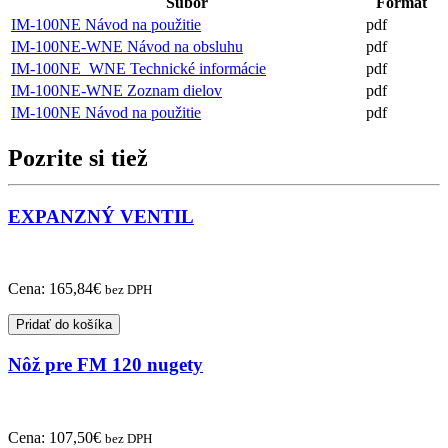
Súbor
Formát
IM-100NE Návod na použitie
pdf
IM-100NE-WNE Návod na obsluhu
pdf
IM-100NE_WNE Technické informácie
pdf
IM-100NE-WNE Zoznam dielov
pdf
IM-100NE Návod na použitie
pdf
Pozrite si tiež
EXPANZNÝ VENTIL
Cena:
165,84
€
bez DPH
Pridať do košíka
Nôž pre FM 120 nugety
Cena:
107,50
€
bez DPH