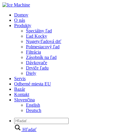
Domov
O nás
Produkty
Špeciálny ľad
Ľad Kocky
Nugety/ľadová drť
Polmesiacový ľad
Filtrácia
Zásobník na ľad
Dávkovače
Drviče ľadu
Diely
Servis
Odberné miesta EU
Bazár
Kontakt
Slovenčina
English
Deutsch
Hľadať