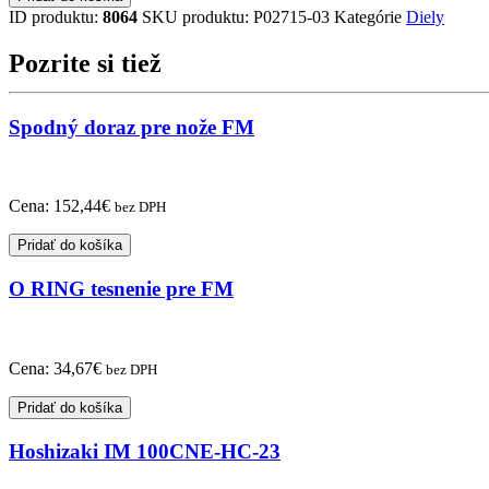
(magnet
ID produktu:
8064
SKU produktu:
P02715-03
Kategórie
Diely
pump)
PMX-
Pozrite si tiež
352BHZ1S
Spodný doraz pre nože FM
Cena:
152,44
€
bez DPH
Pridať do košíka
O RING tesnenie pre FM
Cena:
34,67
€
bez DPH
Pridať do košíka
Hoshizaki IM 100CNE-HC-23