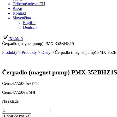
Odberné miesta EU
Bazár
Kontakt
Slovenčina
English
Deutsch
Košík
0
Čerpadlo (magnet pump) PMX-352BHZ1S
Produkty
>
Produkty
>
Diely
>
Čerpadlo (magnet pump) PMX-352
Čerpadlo (magnet pump) PMX-352BHZ1S
Cena:
477,50
€
bez DPH
Cena:
477,50
€
s DPH
Na sklade
množstvo
Čerpadlo
Pridať do košíka