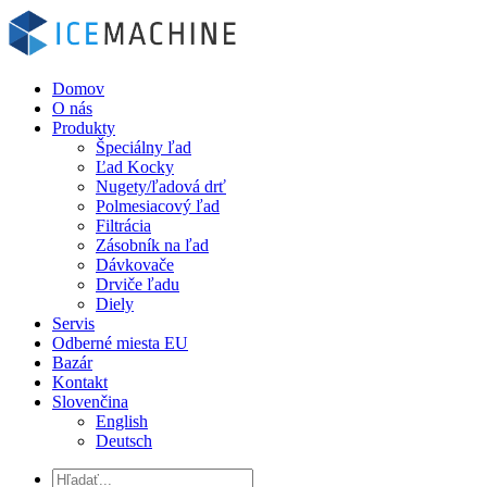
Domov
O nás
Produkty
Špeciálny ľad
Ľad Kocky
Nugety/ľadová drť
Polmesiacový ľad
Filtrácia
Zásobník na ľad
Dávkovače
Drviče ľadu
Diely
Servis
Odberné miesta EU
Bazár
Kontakt
Slovenčina
English
Deutsch