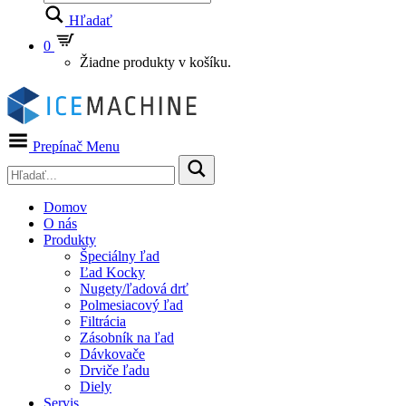
Hľadať
0
Žiadne produkty v košíku.
Prepínač Menu
Domov
O nás
Produkty
Špeciálny ľad
Ľad Kocky
Nugety/ľadová drť
Polmesiacový ľad
Filtrácia
Zásobník na ľad
Dávkovače
Drviče ľadu
Diely
Servis