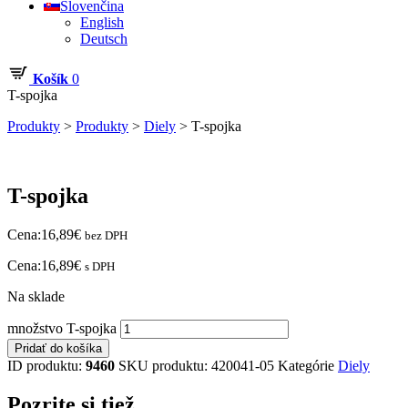
Slovenčina
English
Deutsch
Košík
0
T-spojka
Produkty
>
Produkty
>
Diely
>
T-spojka
T-spojka
Cena:
16,89
€
bez DPH
Cena:
16,89
€
s DPH
Na sklade
množstvo T-spojka
Pridať do košíka
ID produktu:
9460
SKU produktu:
420041-05
Kategórie
Diely
Pozrite si tiež