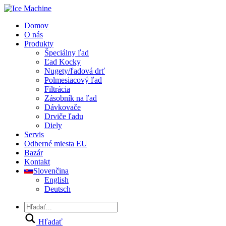
Domov
O nás
Produkty
Špeciálny ľad
Ľad Kocky
Nugety/ľadová drť
Polmesiacový ľad
Filtrácia
Zásobník na ľad
Dávkovače
Drviče ľadu
Diely
Servis
Odberné miesta EU
Bazár
Kontakt
Slovenčina
English
Deutsch
Hľadať