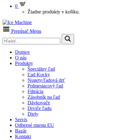
0
Žiadne produkty v košíku.
Prepínač Menu
Domov
O nás
Produkty
Špeciálny ľad
Ľad Kocky
Nugety/ľadová drť
Polmesiacový ľad
Filtrácia
Zásobník na ľad
Dávkovače
Drviče ľadu
Diely
Servis
Odberné miesta EU
Bazár
Kontakt