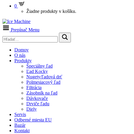
0
Žiadne produkty v košíku.
Prepínač Menu
Domov
O nás
Produkty
Špeciálny ľad
Ľad Kocky
Nugety/ľadová drť
Polmesiacový ľad
Filtrácia
Zásobník na ľad
Dávkovače
Drviče ľadu
Diely
Servis
Odberné miesta EU
Bazár
Kontakt