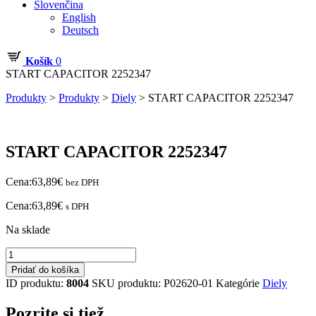
Slovenčina
English
Deutsch
Košík
0
START CAPACITOR 2252347
Produkty
>
Produkty
>
Diely
>
START CAPACITOR 2252347
START CAPACITOR 2252347
Cena:
63,89
€
bez DPH
Cena:
63,89
€
s DPH
Na sklade
množstvo
START
Pridať do košíka
CAPACITOR
ID produktu:
8004
SKU produktu:
P02620-01
Kategórie
Diely
2252347
Pozrite si tiež