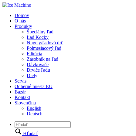
Domov
O nás
Produkty
Špeciálny ľad
Ľad Kocky
Nugety/ľadová drť
Polmesiacový ľad
Filtrácia
Zásobník na ľad
Dávkovače
Drviče ľadu
Diely
Servis
Odberné miesta EU
Bazár
Kontakt
Slovenčina
English
Deutsch
Hľadať