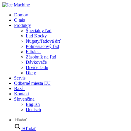
Domov
O nás
Produkty
Špeciálny ľad
Ľad Kocky
Nugety/ľadová drť
Polmesiacový ľad
Filtrácia
Zásobník na ľad
Dávkovače
Drviče ľadu
Diely
Servis
Odberné miesta EU
Bazár
Kontakt
Slovenčina
English
Deutsch
Hľadať