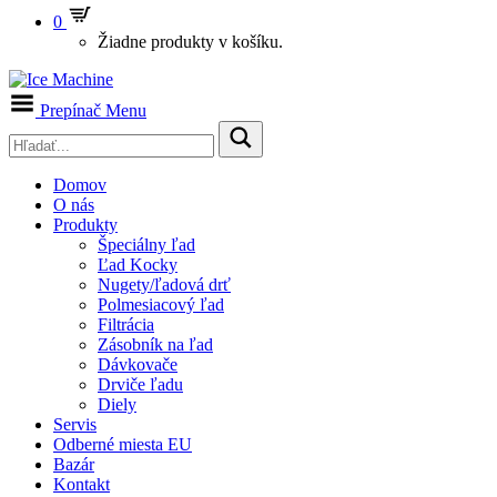
0
Žiadne produkty v košíku.
Prepínač Menu
Domov
O nás
Produkty
Špeciálny ľad
Ľad Kocky
Nugety/ľadová drť
Polmesiacový ľad
Filtrácia
Zásobník na ľad
Dávkovače
Drviče ľadu
Diely
Servis
Odberné miesta EU
Bazár
Kontakt