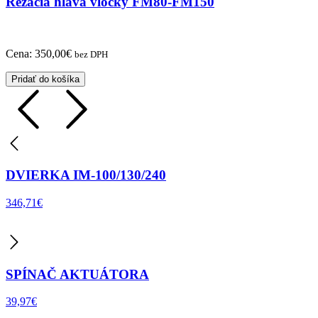
Rezacia hlava vločky FM80-FM150
Cena:
350,00
€
bez DPH
Pridať do košíka
DVIERKA IM-100/130/240
346,71
€
SPÍNAČ AKTUÁTORA
39,97
€