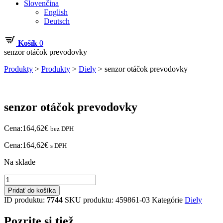
Slovenčina
English
Deutsch
Košík
0
senzor otáčok prevodovky
Produkty
>
Produkty
>
Diely
>
senzor otáčok prevodovky
senzor otáčok prevodovky
Cena:
164,62
€
bez DPH
Cena:
164,62
€
s DPH
Na sklade
množstvo
senzor
Pridať do košíka
otáčok
ID produktu:
7744
SKU produktu:
459861-03
Kategórie
Diely
prevodovky
Pozrite si tiež