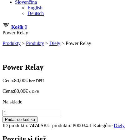
Slovenčina
English
Deutsch
Košík
0
Power Relay
Produkty
>
Produkty
>
Diely
>
Power Relay
Power Relay
Cena:
80,00
€
bez DPH
Cena:
80,00
€
s DPH
Na sklade
množstvo
Power
Pridať do košíka
Relay
ID produktu:
7474
SKU produktu:
P00034-1
Kategórie
Diely
Pozrite si tiež