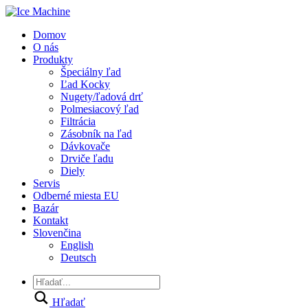
Domov
O nás
Produkty
Špeciálny ľad
Ľad Kocky
Nugety/ľadová drť
Polmesiacový ľad
Filtrácia
Zásobník na ľad
Dávkovače
Drviče ľadu
Diely
Servis
Odberné miesta EU
Bazár
Kontakt
Slovenčina
English
Deutsch
Hľadať