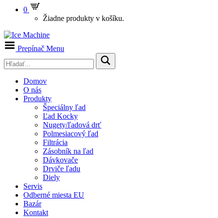
0
Žiadne produkty v košíku.
Prepínač Menu
Domov
O nás
Produkty
Špeciálny ľad
Ľad Kocky
Nugety/ľadová drť
Polmesiacový ľad
Filtrácia
Zásobník na ľad
Dávkovače
Drviče ľadu
Diely
Servis
Odberné miesta EU
Bazár
Kontakt