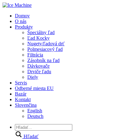
Domov
O nás
Produkty
Špeciálny ľad
Ľad Kocky
Nugety/ľadová drť
Polmesiacový ľad
Filtrácia
Zásobník na ľad
Dávkovače
Drviče ľadu
Diely
Servis
Odberné miesta EU
Bazár
Kontakt
Slovenčina
English
Deutsch
Hľadať