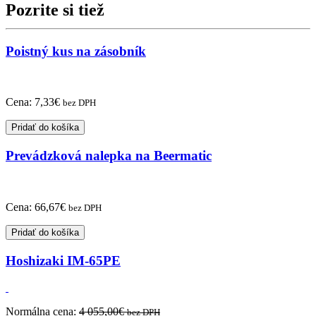
pre
Pozrite si tiež
240XNE
Poistný kus na zásobník
Cena:
7,33
€
bez DPH
Pridať do košíka
Prevádzková nalepka na Beermatic
Cena:
66,67
€
bez DPH
Pridať do košíka
Hoshizaki IM-65PE
Normálna cena:
4 055,00
€
bez DPH