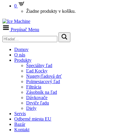
0
Žiadne produkty v košíku.
Prepínač Menu
Domov
O nás
Produkty
Špeciálny ľad
Ľad Kocky
Nugety/ľadová drť
Polmesiacový ľad
Filtrácia
Zásobník na ľad
Dávkovače
Drviče ľadu
Diely
Servis
Odberné miesta EU
Bazár
Kontakt