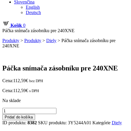
Slovenčina
English
Deutsch
Košík
0
Páčka snímača zásobníku pre 240XNE
Produkty
>
Produkty
>
Diely
>
Páčka snímača zásobníku pre
240XNE
Páčka snímača zásobníku pre 240XNE
Cena:
112,59
€
bez DPH
Cena:
112,59
€
s DPH
Na sklade
množstvo
Páčka
Pridať do košíka
snímača
ID produktu:
8382
SKU produktu:
3Y5244A01
Kategórie
Diely
zásobníku