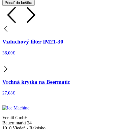
Pridať do košíka
Vzduchový filter IM21-30
36,00
€
Vrchná krytka na Beermatic
27,08
€
Veratti GmbH
Bauernmarkt 24
1010 Viedeň - Rakúsko