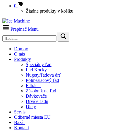
0
Žiadne produkty v košíku.
Prepínač Menu
Domov
O nás
Produkty
Špeciálny ľad
Ľad Kocky
Nugety/ľadová drť
Polmesiacový ľad
Filtrácia
Zásobník na ľad
Dávkovače
Drviče ľadu
Diely
Servis
Odberné miesta EU
Bazár
Kontakt