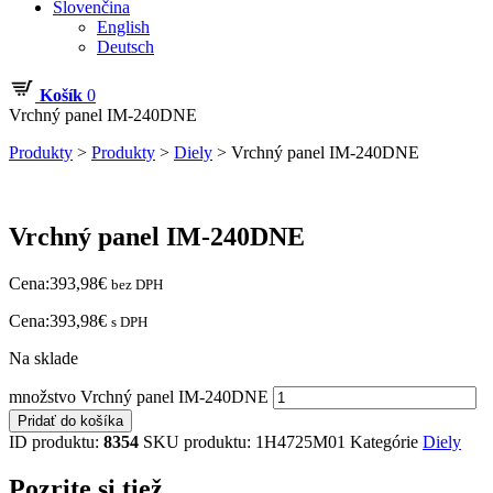
Slovenčina
English
Deutsch
Košík
0
Vrchný panel IM-240DNE
Produkty
>
Produkty
>
Diely
>
Vrchný panel IM-240DNE
Vrchný panel IM-240DNE
Cena:
393,98
€
bez DPH
Cena:
393,98
€
s DPH
Na sklade
množstvo Vrchný panel IM-240DNE
Pridať do košíka
ID produktu:
8354
SKU produktu:
1H4725M01
Kategórie
Diely
Pozrite si tiež