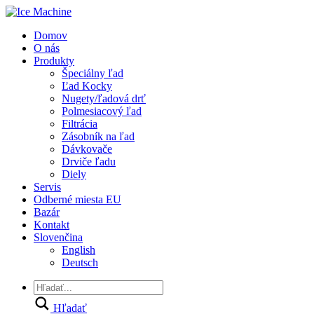
Domov
O nás
Produkty
Špeciálny ľad
Ľad Kocky
Nugety/ľadová drť
Polmesiacový ľad
Filtrácia
Zásobník na ľad
Dávkovače
Drviče ľadu
Diely
Servis
Odberné miesta EU
Bazár
Kontakt
Slovenčina
English
Deutsch
Hľadať