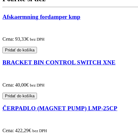
FM
Afskaermning fordamper kmp
Cena:
93,33
€
bez DPH
Pridať do košíka
BRACKET BIN CONTROL SWITCH XNE
Cena:
40,00
€
bez DPH
Pridať do košíka
ČERPADLO (MAGNET PUMP) LMP-25CP
Cena:
422,29
€
bez DPH