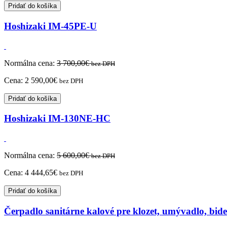
Pridať do košíka
Hoshizaki IM-45PE-U
Normálna cena:
3 700,00
€
bez DPH
Cena:
2 590,00
€
bez DPH
Pridať do košíka
Hoshizaki IM-130NE-HC
Normálna cena:
5 600,00
€
bez DPH
Cena:
4 444,65
€
bez DPH
Pridať do košíka
Čerpadlo sanitárne kalové pre klozet, umývadlo, bidet