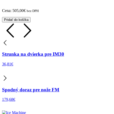
Cena:
505,00
€
bez DPH
Pridať do košíka
Strunka na dvierka pre IM30
36,81
€
Spodný doraz pre nože FM
179,68
€