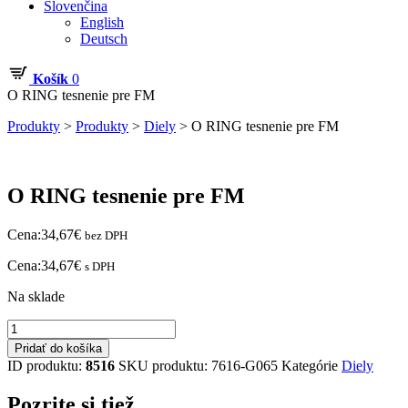
Slovenčina
English
Deutsch
Košík
0
O RING tesnenie pre FM
Produkty
>
Produkty
>
Diely
>
O RING tesnenie pre FM
O RING tesnenie pre FM
Cena:
34,67
€
bez DPH
Cena:
34,67
€
s DPH
Na sklade
množstvo
O
Pridať do košíka
RING
ID produktu:
8516
SKU produktu:
7616-G065
Kategórie
Diely
tesnenie
pre
Pozrite si tiež