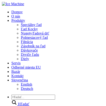
Domov
O nás
Produkty
Špeciálny ľad
Ľad Kocky
Nugety/ľadová drť
Polmesiacový ľad
Filtrácia
Zásobník na ľad
Dávkovače
Drviče ľadu
Diely
Servis
Odberné miesta EU
Bazár
Kontakt
Slovenčina
English
Deutsch
Hľadať