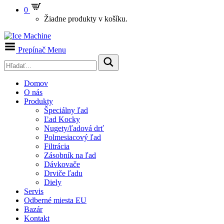
0
Žiadne produkty v košíku.
Prepínač Menu
Domov
O nás
Produkty
Špeciálny ľad
Ľad Kocky
Nugety/ľadová drť
Polmesiacový ľad
Filtrácia
Zásobník na ľad
Dávkovače
Drviče ľadu
Diely
Servis
Odberné miesta EU
Bazár
Kontakt