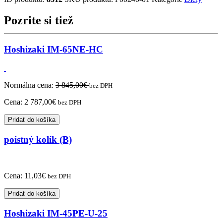
PRE
RADU
Pozrite si tiež
IM
21-
130
Hoshizaki IM-65NE-HC
A
FM
Normálna cena:
3 845,00
€
bez DPH
Cena:
2 787,00
€
bez DPH
Pridať do košíka
poistný kolík (B)
Cena:
11,03
€
bez DPH
Pridať do košíka
Hoshizaki IM-45PE-U-25