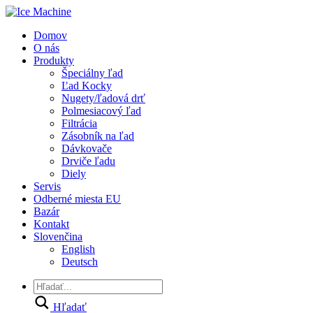
Domov
O nás
Produkty
Špeciálny ľad
Ľad Kocky
Nugety/ľadová drť
Polmesiacový ľad
Filtrácia
Zásobník na ľad
Dávkovače
Drviče ľadu
Diely
Servis
Odberné miesta EU
Bazár
Kontakt
Slovenčina
English
Deutsch
Hľadať