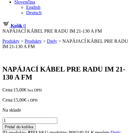
Slovenčina
English
Deutsch
Košík
0
NAPÁJACÍ KÁBEL PRE RADU IM 21-130 A FM
Produkty
>
Produkty
>
Diely
>
NAPÁJACÍ KÁBEL PRE RADU
IM 21-130 A FM
NAPÁJACÍ KÁBEL PRE RADU IM 21-
130 A FM
Cena:
15,00
€
bez DPH
Cena:
15,00
€
s DPH
Na sklade
množstvo
NAPÁJACÍ
Pridať do košíka
KÁBEL
ID produktu:
8312
SKU produktu:
P00240-01
Kategórie
Diely