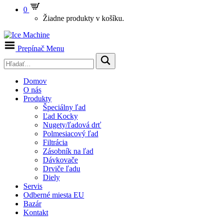
0
Žiadne produkty v košíku.
Prepínač Menu
Domov
O nás
Produkty
Špeciálny ľad
Ľad Kocky
Nugety/ľadová drť
Polmesiacový ľad
Filtrácia
Zásobník na ľad
Dávkovače
Drviče ľadu
Diely
Servis
Odberné miesta EU
Bazár
Kontakt