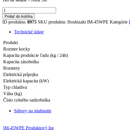
množstvo
Hoshizaki
Pridať do košíka
IM-
ID produktu:
8975
SKU produktu:
Hoshizaki IM-45WPE
Kategórie
45WPE
Technické údaje
Produkt
Rozmer kocky
Kapacita produkcie ľadu (kg / 24h)
Kapacita zásobníka
Rozmery
Elektrická prípojka
Elektrická kapacita (kW)
Typ chladiva
Váha (kg)
Číslo colného sadzobníka
Súbory na stiahnutie
IM-45WPE Produktový list