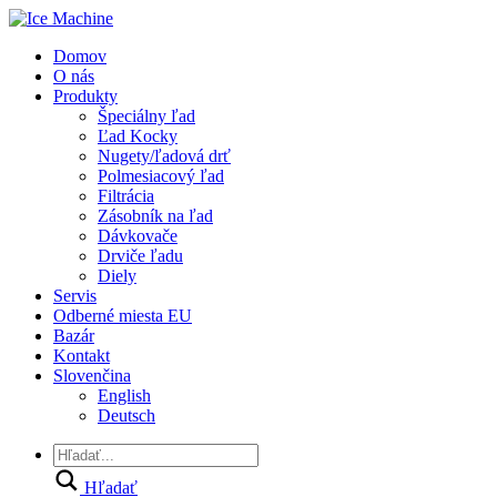
Domov
O nás
Produkty
Špeciálny ľad
Ľad Kocky
Nugety/ľadová drť
Polmesiacový ľad
Filtrácia
Zásobník na ľad
Dávkovače
Drviče ľadu
Diely
Servis
Odberné miesta EU
Bazár
Kontakt
Slovenčina
English
Deutsch
Hľadať