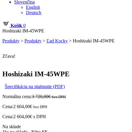
Slovenčina
English
Deutsch
Košík
0
Hoshizaki IM-45WPE
Produkty
>
Produkty
>
Ľad Kocky
>
Hoshizaki IM-45WPE
Zľava!
Hoshizaki IM-45WPE
Špecifikácia na stiahnutie (PDF)
Normálna cena:
3 720,00
€
bez DPH
Cena:
2 604,00
€
bez DPH
Cena:
2 604,00
€
s DPH
Na sklade
1ks na sklade - Nitra SK