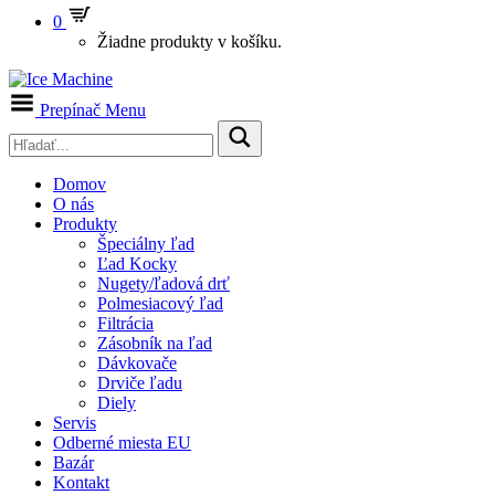
0
Žiadne produkty v košíku.
Prepínač Menu
Domov
O nás
Produkty
Špeciálny ľad
Ľad Kocky
Nugety/ľadová drť
Polmesiacový ľad
Filtrácia
Zásobník na ľad
Dávkovače
Drviče ľadu
Diely
Servis
Odberné miesta EU
Bazár
Kontakt