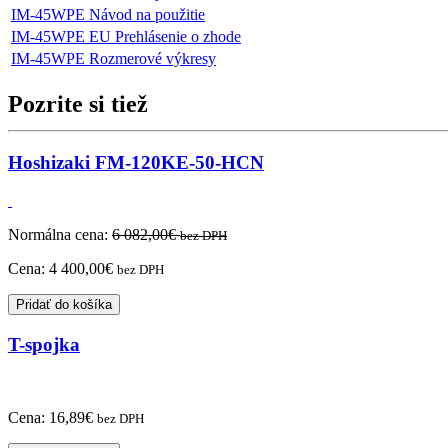
IM-45WPE Návod na použitie
IM-45WPE EU Prehlásenie o zhode
IM-45WPE Rozmerové výkresy
Pozrite si tiež
Hoshizaki FM-120KE-50-HCN
Normálna cena:
6 082,00
€
bez DPH
Cena:
4 400,00
€
bez DPH
Pridať do košíka
T-spojka
Cena:
16,89
€
bez DPH