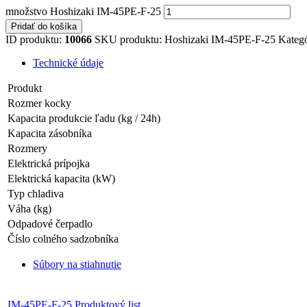
množstvo Hoshizaki IM-45PE-F-25
Pridať do košíka
ID produktu:
10066
SKU produktu:
Hoshizaki IM-45PE-F-25
Kateg
Technické údaje
Produkt
Rozmer kocky
Kapacita produkcie ľadu (kg / 24h)
Kapacita zásobníka
Rozmery
Elektrická prípojka
Elektrická kapacita (kW)
Typ chladiva
Váha (kg)
Odpadové čerpadlo
Číslo colného sadzobníka
Súbory na stiahnutie
IM-45PE-F-25 Produktový list