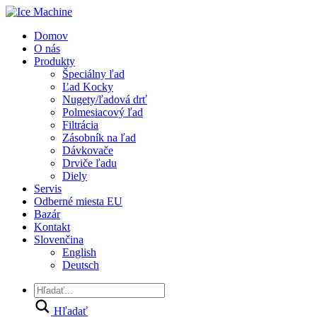
Domov
O nás
Produkty
Špeciálny ľad
Ľad Kocky
Nugety/ľadová drť
Polmesiacový ľad
Filtrácia
Zásobník na ľad
Dávkovače
Drviče ľadu
Diely
Servis
Odberné miesta EU
Bazár
Kontakt
Slovenčina
English
Deutsch
Hľadať