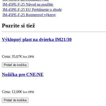
IM-45PE-F-25 Návod na použitie
IM-45PE-F-25 EU Prehlásenie o zhode
IM-45PE-F-25 Rozmerové výkresy
Pozrite si tiež
Výklopný plast na dvierka IM21/30
Cena:
35,07
€
bez DPH
Pridať do košíka
Nožička pre CNE/NE
Cena:
12,00
€
bez DPH
Pridať do košíka