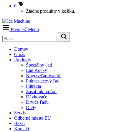
0
Žiadne produkty v košíku.
Prepínač Menu
Domov
O nás
Produkty
Špeciálny ľad
Ľad Kocky
Nugety/ľadová drť
Polmesiacový ľad
Filtrácia
Zásobník na ľad
Dávkovače
Drviče ľadu
Diely
Servis
Odberné miesta EU
Bazár
Kontakt