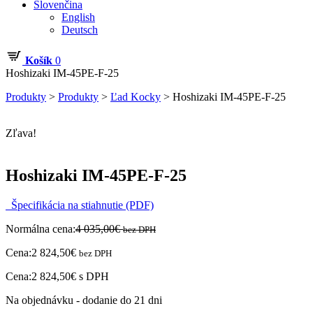
Slovenčina
English
Deutsch
Košík
0
Hoshizaki IM-45PE-F-25
Produkty
>
Produkty
>
Ľad Kocky
>
Hoshizaki IM-45PE-F-25
Zľava!
Hoshizaki IM-45PE-F-25
Špecifikácia na stiahnutie (PDF)
Normálna cena:
4 035,00
€
bez DPH
Cena:
2 824,50
€
bez DPH
Cena:
2 824,50
€
s DPH
Na objednávku - dodanie do 21 dni