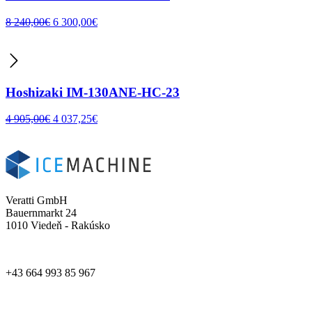
8 240,00
€
6 300,00
€
Hoshizaki IM-130ANE-HC-23
4 905,00
€
4 037,25
€
Veratti GmbH
Bauernmarkt 24
1010 Viedeň - Rakúsko
+43 664 993 85 967