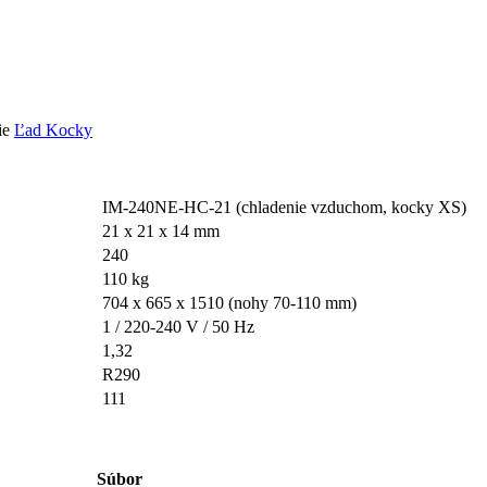
ie
Ľad Kocky
IM-240NE-HC-21 (chladenie vzduchom, kocky XS)
21 x 21 x 14 mm
240
110 kg
704 x 665 x 1510 (nohy 70-110 mm)
1 / 220-240 V / 50 Hz
1,32
R290
111
Súbor