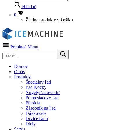
Hľadať
0
Žiadne produkty v košíku.
Prepínač Menu
Domov
O nás
Produkty
Špeciálny ľad
Ľad Kocky
Nugety/ľadová drť
Polmesiacový ľad
Filtrácia
Zásobník na ľad
Dávkovače
Drviče ľadu
Diely
Servis