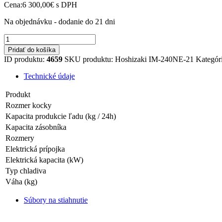
Cena:
6 300,00
€
s DPH
Na objednávku - dodanie do 21 dni
množstvo
Hoshizaki
Pridať do košíka
IM-
ID produktu:
4659
SKU produktu:
Hoshizaki IM-240NE-21
Kategór
240NE-
HC-
Technické údaje
21
Produkt
Rozmer kocky
Kapacita produkcie ľadu (kg / 24h)
Kapacita zásobníka
Rozmery
Elektrická prípojka
Elektrická kapacita (kW)
Typ chladiva
Váha (kg)
Súbory na stiahnutie