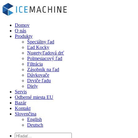
Domov
O nás
Produkty
Špeciálny ľad
Ľad Kocky
Nugety/ľadová drť
Polmesiacový ľad
Filtrácia
Zásobník na ľad
Dávkovače
Drviče ľadu
Diely
Servis
Odberné miesta EU
Bazár
Kontakt
Slovenčina
English
Deutsch