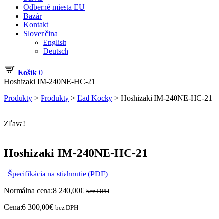
Odberné miesta EU
Bazár
Kontakt
Slovenčina
English
Deutsch
Košík
0
Hoshizaki IM-240NE-HC-21
Produkty
>
Produkty
>
Ľad Kocky
>
Hoshizaki IM-240NE-HC-21
Zľava!
Hoshizaki IM-240NE-HC-21
Špecifikácia na stiahnutie (PDF)
Normálna cena:
8 240,00
€
bez DPH
Cena:
6 300,00
€
bez DPH