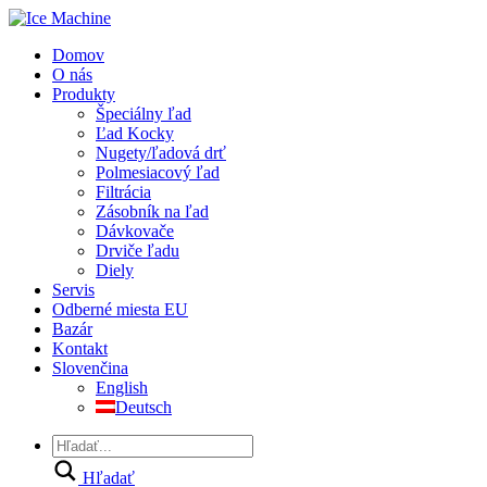
Domov
O nás
Produkty
Špeciálny ľad
Ľad Kocky
Nugety/ľadová drť
Polmesiacový ľad
Filtrácia
Zásobník na ľad
Dávkovače
Drviče ľadu
Diely
Servis
Odberné miesta EU
Bazár
Kontakt
Slovenčina
English
Deutsch
Hľadať