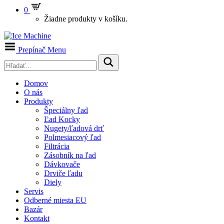
0
Žiadne produkty v košíku.
Prepínač Menu
Domov
O nás
Produkty
Špeciálny ľad
Ľad Kocky
Nugety/ľadová drť
Polmesiacový ľad
Filtrácia
Zásobník na ľad
Dávkovače
Drviče ľadu
Diely
Servis
Odberné miesta EU
Bazár
Kontakt