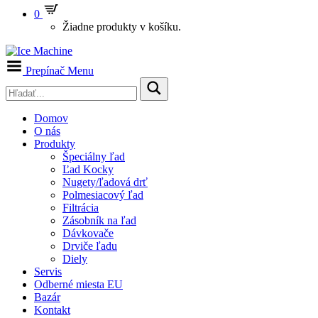
0
Žiadne produkty v košíku.
Prepínač Menu
Domov
O nás
Produkty
Špeciálny ľad
Ľad Kocky
Nugety/ľadová drť
Polmesiacový ľad
Filtrácia
Zásobník na ľad
Dávkovače
Drviče ľadu
Diely
Servis
Odberné miesta EU
Bazár
Kontakt