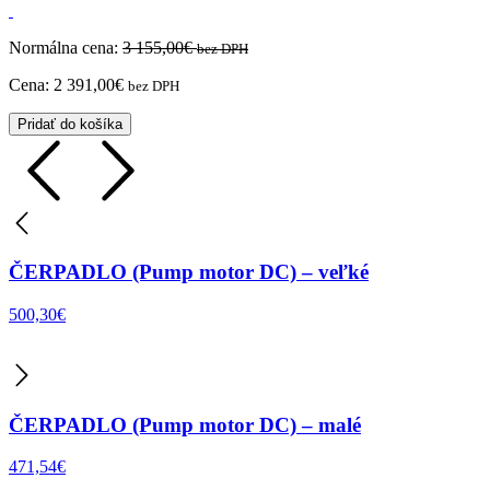
Normálna cena:
3 155,00
€
bez DPH
Cena:
2 391,00
€
bez DPH
Pridať do košíka
ČERPADLO (Pump motor DC) – veľké
500,30
€
ČERPADLO (Pump motor DC) – malé
471,54
€