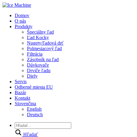
Domov
O nás
Produkty
Špeciálny ľad
Ľad Kocky
Nugety/ľadová drť
Polmesiacový ľad
Filtrácia
Zásobník na ľad
Dávkovače
Drviče ľadu
Diely
Servis
Odberné miesta EU
Bazár
Kontakt
Slovenčina
English
Deutsch
Hľadať